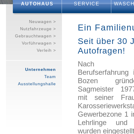
AUTOHAUS
SERVICE
WASCH
Neuwagen >
Ein Familien
Nutzfahrzeuge >
Gebrauchtwagen >
Seit über 30 J
Vorführwagen >
Autofragen!
Verleih >
Nach mehr
Unternehmen
Berufserfahrung
Team
Bozen gründ
Ausstellungshalle
Sagmeister 19
mit seiner Fra
Karosseriewerk
Gewerbezone 1 in
Lehrlinge und
wurden eingestellt