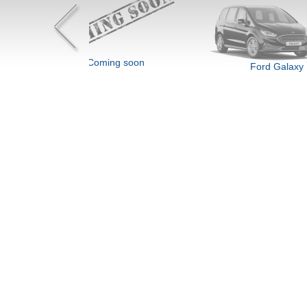
ing soon
Ford Galaxy